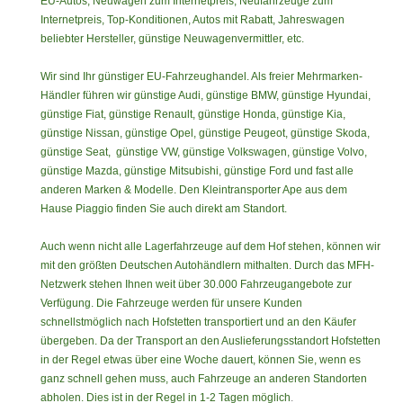
EU-Autos, Neuwagen zum Internetpreis, Neufahrzeuge zum
Internetpreis, Top-Konditionen, Autos mit Rabatt, Jahreswagen
beliebter Hersteller, günstige Neuwagenvermittler, etc.
Wir sind Ihr günstiger EU-Fahrzeughandel. Als freier Mehrmarken-
Händler führen wir günstige Audi, günstige BMW, günstige Hyundai,
günstige Fiat, günstige Renault, günstige Honda, günstige Kia,
günstige Nissan, günstige Opel, günstige Peugeot, günstige Skoda,
günstige Seat, günstige VW, günstige Volkswagen, günstige Volvo,
günstige Mazda, günstige Mitsubishi, günstige Ford und fast alle
anderen Marken & Modelle. Den Kleintransporter Ape aus dem
Hause Piaggio finden Sie auch direkt am Standort.
Auch wenn nicht alle Lagerfahrzeuge auf dem Hof stehen, können wir
mit den größten Deutschen Autohändlern mithalten. Durch das MFH-
Netzwerk stehen Ihnen weit über 30.000 Fahrzeugangebote zur
Verfügung. Die Fahrzeuge werden für unsere Kunden
schnellstmöglich nach Hofstetten transportiert und an den Käufer
übergeben. Da der Transport an den Auslieferungsstandort Hofstetten
in der Regel etwas über eine Woche dauert, können Sie, wenn es
ganz schnell gehen muss, auch Fahrzeuge an anderen Standorten
abholen. Dies ist in der Regel in 1-2 Tagen möglich
.