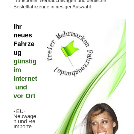
Transporter, Gebrauchtwagen und deutsche
Bestellfahrzeuge in riesiger Auswahl.
Ihr
neues
Fahrze
ug
günstig
im
Internet
und
vor Ort
•
EU-
Neuwage
n und Re-
Importe