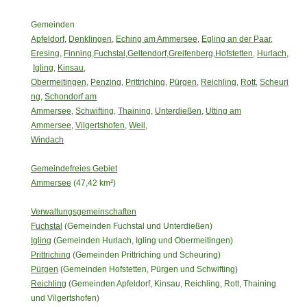
Gemeinden
Apfeldorf
,
Denklingen
,
Eching am Ammersee
,
Egling an der Paar
,
Eresing
,
Finning
,
Fuchstal
,
Geltendorf
,
Greifenberg
,
Hofstetten
,
Hurlach
,
Igling
,
Kinsau
,
Obermeitingen
,
Penzing
,
Prittriching
,
Pürgen
,
Reichling
,
Rott
,
Scheuri
ng
,
Schondorf am
Ammersee
,
Schwifting
,
Thaining
,
Unterdießen
,
Utting am
Ammersee
,
Vilgertshofen
,
Weil
,
Windach
Gemeindefreies Gebiet
Ammersee
(47,42 km²)
Verwaltungsgemeinschaften
Fuchstal
(Gemeinden Fuchstal und Unterdießen)
Igling
(Gemeinden Hurlach, Igling und Obermeitingen)
Prittriching
(Gemeinden Prittriching und Scheuring)
Pürgen
(Gemeinden Hofstetten, Pürgen und Schwifting)
Reichling
(Gemeinden Apfeldorf, Kinsau, Reichling, Rott, Thaining
und Vilgertshofen)